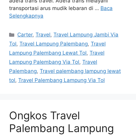
adefa trans travel. Adefa trans melayani
transportasi arus mudik lebaran di …
Baca
Selengkapnya
Kategori
Carter
,
Travel
,
Travel Lampung Jambi Via
Tol
,
Travel Lampung Palembang
,
Travel
Lampung Palembang Lewat Tol
,
Travel
Lampung Palembang Via Tol
,
Travel
Palembang
,
Travel palembang lampung lewat
tol
,
Travel Palembang Lampung Via Tol
Ongkos Travel
Palembang Lampung