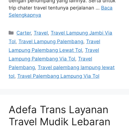
dengan penumpang yang lainnya. Serta untuk
trip chater travel tentunya perjalanan …
Baca
Selengkapnya
Kategori
Carter
,
Travel
,
Travel Lampung Jambi Via
Tol
,
Travel Lampung Palembang
,
Travel
Lampung Palembang Lewat Tol
,
Travel
Lampung Palembang Via Tol
,
Travel
Palembang
,
Travel palembang lampung lewat
tol
,
Travel Palembang Lampung Via Tol
Adefa Trans Layanan
Travel Mudik Lebaran