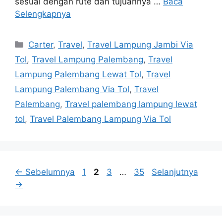
sesuai dengan rute dan tujuannya …
Baca
Selengkapnya
Kategori
Carter
,
Travel
,
Travel Lampung Jambi Via
Tol
,
Travel Lampung Palembang
,
Travel
Lampung Palembang Lewat Tol
,
Travel
Lampung Palembang Via Tol
,
Travel
Palembang
,
Travel palembang lampung lewat
tol
,
Travel Palembang Lampung Via Tol
Navigasi
Halaman
Halaman
Halaman
Halaman
←
Sebelumnya
1
2
3
…
35
Selanjutnya
Tulisan
→