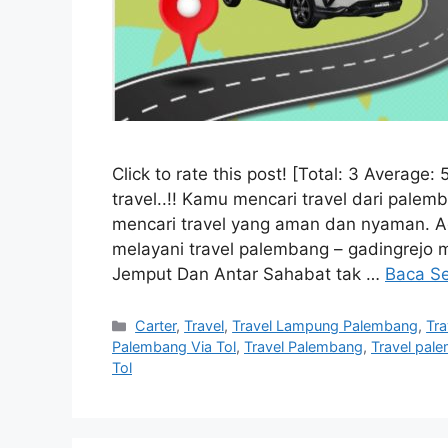
Click to rate this post! [Total: 3 Averag
travel..!! Kamu mencari travel dari pale
mencari travel yang aman dan nyaman. Ade
melayani travel palembang – gadingrejo 
Jemput Dan Antar Sahabat tak …
Baca S
Kategori
Carter
,
Travel
,
Travel Lampung Palembang
,
Tr
Palembang Via Tol
,
Travel Palembang
,
Travel pal
Tol