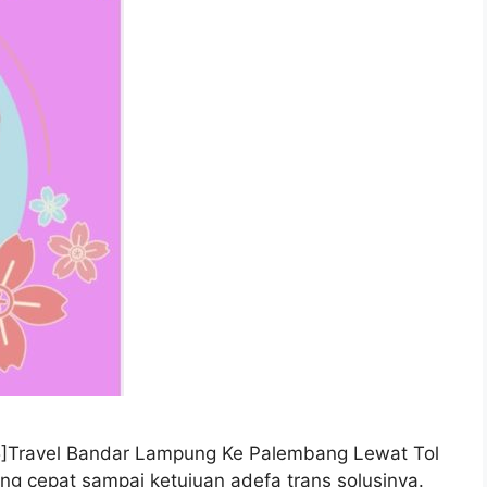
ge: 5]Travel Bandar Lampung Ke Palembang Lewat Tol
ng cepat sampai ketujuan adefa trans solusinya.