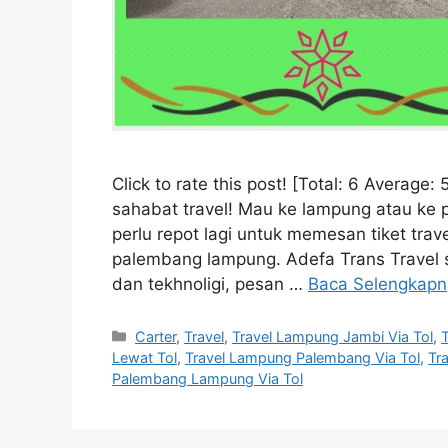
Click to rate this post! [Total: 6 Avera
sahabat travel! Mau ke lampung atau ke 
perlu repot lagi untuk memesan tiket tra
palembang lampung. Adefa Trans Travel 
dan tekhnoligi, pesan …
Baca Selengkapn
Kategori
Carter
,
Travel
,
Travel Lampung Jambi Via Tol
,
Lewat Tol
,
Travel Lampung Palembang Via Tol
,
Tr
Palembang Lampung Via Tol