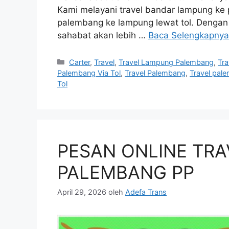
Kami melayani travel bandar lampung ke 
palembang ke lampung lewat tol. Dengan m
sahabat akan lebih …
Baca Selengkapnya
Kategori
Carter
,
Travel
,
Travel Lampung Palembang
,
Tr
Palembang Via Tol
,
Travel Palembang
,
Travel pal
Tol
PESAN ONLINE TR
PALEMBANG PP
April 29, 2026
oleh
Adefa Trans