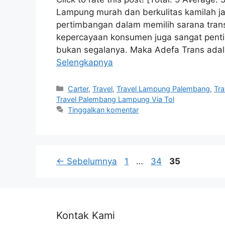
Lampung murah dan berkulitas kamilah 
pertimbangan dalam memilih sarana trans
kepercayaan konsumen juga sangat penti
bukan segalanya. Maka Adefa Trans adal
Selengkapnya
Kategori
Carter
,
Travel
,
Travel Lampung Palembang
,
Tr
Travel Palembang Lampung Via Tol
Tinggalkan komentar
Navigasi
Halaman
Halaman
Halaman
←
Sebelumnya
1
…
34
35
Tulisan
Kontak Kami