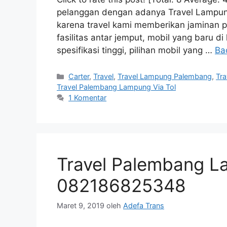
pelanggan dengan adanya Travel Lampung
karena travel kami memberikan jaminan pr
fasilitas antar jemput, mobil yang baru di 
spesifikasi tinggi, pilihan mobil yang …
Ba
Kategori
Carter
,
Travel
,
Travel Lampung Palembang
,
Tr
Travel Palembang Lampung Via Tol
1 Komentar
Travel Palembang L
082186825348
Maret 9, 2019
oleh
Adefa Trans