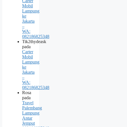
Carter
Mobil
Lampung
ke
Jakarta
–
WA:
082186825348
Tik2thydeask
pada
Carter
Mobil
Lampung
ke
Jakarta
–
WA:
082186825348
Rosa
pada
Travel
Palembang
Lampung
Antar
Jemput