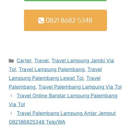
Kategori
Carter
,
Travel
,
Travel Lampung Jambi Via
Tol
,
Travel Lampung Palembang
,
Travel
Lampung Palembang Lewat Tol
,
Travel
Palembang
,
Travel Palembang Lampung Via Tol
Navigasi
Travel Online Bandar Lampung Palembang
Tulisan
Via Tol
Travel Palembang Lampung Antar Jemput
082186825348 Telp/WA